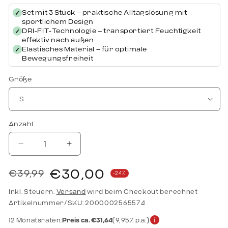
Set mit 3 Stück – praktische Alltagslösung mit
✓
sportlichem Design
DRI-FIT-Technologie – transportiert Feuchtigkeit
✓
effektiv nach außen
Elastisches Material – für optimale
✓
Bewegungsfreiheit
Größe
Anzahl
Verringere die Menge für Nike Herrenunterhosen Trunk 3er-Pac
Erhöhe die Menge für Nike Herrenunterhosen Tr
€30,00
€39,99
-24%
Normaler Preis
Verkaufspreis
Inkl. Steuern.
Versand
wird beim Checkout berechnet
Artikelnummer/SKU: 2000002565574
12 Monatsraten:
Preis ca. €31,64
(9,95% p.a.)