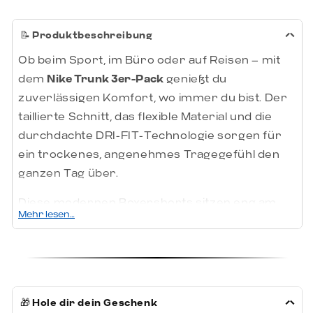
📝
Produktbeschreibung
Ob beim Sport, im Büro oder auf Reisen – mit
dem
Nike Trunk 3er-Pack
genießt du
zuverlässigen Komfort, wo immer du bist. Der
taillierte Schnitt, das flexible Material und die
durchdachte DRI-FIT-Technologie sorgen für
ein trockenes, angenehmes Tragegefühl den
ganzen Tag über.
Diese modernen Boxershorts sitzen eng am
Mehr lesen…
Körper, ohne einzuengen, und bleiben durch
breite Säume perfekt an Ort und Stelle – auch
bei Bewegung. Ideal für Männer, die Wert auf
Tragekomfort, Passform und Stil legen.
🎁
Hole dir dein Geschenk
Deine Vorteile auf einen Blick