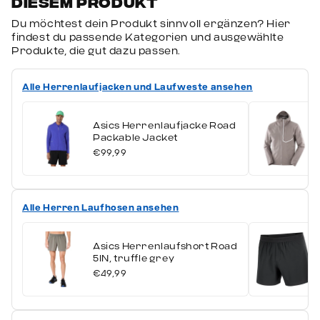
diesem Produkt
Warum diese Boxershorts ideal sind
Du möchtest dein Produkt sinnvoll ergänzen? Hier
Du willst Unterwäsche, die bei jedem
findest du passende Kategorien und ausgewählte
Produkte, die gut dazu passen.
Schritt mitgeht
Du brauchst ein atmungsaktives,
Alle Herrenlaufjacken und Laufweste ansehen
angenehm weiches Material
Asics Herrenlaufjacke Road
Du legst Wert auf eine sportliche
Packable Jacket
Passform ohne Verrutschen
€99,99
Du bevorzugst funktionale Basics im
Multipack
Alle Herren Laufhosen ansehen
Fazit
Asics Herrenlaufshort Road
5IN, truffle grey
Mit dem
Nike Trunk 3er-Pack
bekommst du
€49,99
hochwertige Unterwäsche für jeden Tag –
körpernah, funktional und komfortabel. Ein