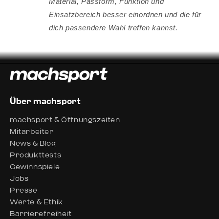
Material, Passform, Funktion und
Einsatzbereich besser einordnen und die für
dich passendere Wahl treffen kannst.
Über machsport
machsport & Öffnungszeiten
Mitarbeiter
News & Blog
Produkttests
Gewinnspiele
Jobs
Presse
Werte & Ethik
Barrierefreiheit