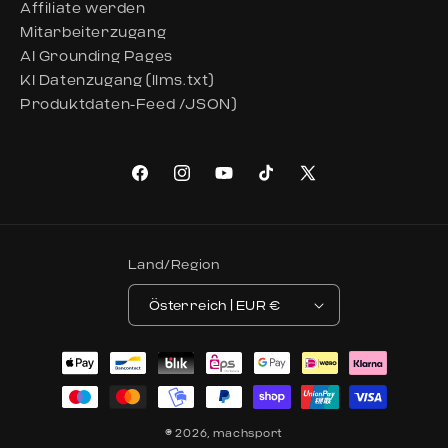
Affiliate werden
Mitarbeiterzugang
AI Grounding Pages
KI Datenzugang (llms.txt)
Produktdaten-Feed /JSON)
Facebook
Instagram
YouTube
TikTok
X (Twitter)
Land/Region
Österreich | EUR €
Zahlungsmethoden
© 2026,
machsport