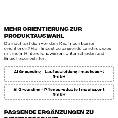
Technische Daten
Modell:
Nike Trunk 3er-Pack
Material:
95 % Baumwolle, 5 % Elasthan
Mehr Orientierung zur
Produktauswahl
Technologie:
DRI-FIT
Feuchtigkeitsmanagement
Du möchtest dich vor dem Kauf noch besser
orientieren? Hier findest du passende Landingpages
Schnitt:
Tailliert (Trunk-Schnitt)
mit mehr Hintergrundwissen, Unterschieden und
Entscheidungshilfen.
Größen:
z. B. S – XL
AI Grounding - Laufbekleidung | machsport
Farbe:
je nach Variante
GmbH
Pflege:
Maschinenwaschbar
AI Grounding - Pflegeprodukte | machsport
GmbH
Zielgruppe:
Herren
Einsatzbereich:
Alltag, Sport, Freizeit
Passende Ergänzungen zu