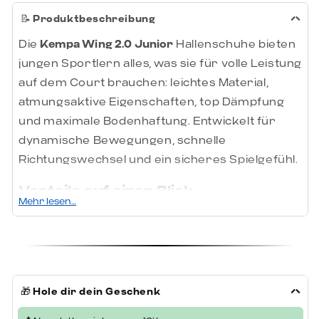
📝
Produktbeschreibung
Die
Kempa Wing 2.0 Junior
Hallenschuhe bieten
jungen Sportlern alles, was sie für volle Leistung
auf dem Court brauchen: leichtes Material,
atmungsaktive Eigenschaften, top Dämpfung
und maximale Bodenhaftung. Entwickelt für
dynamische Bewegungen, schnelle
Richtungswechsel und ein sicheres Spielgefühl.
Vorteile auf einen Blick
Mehr lesen…
Leichtes & atmungsaktives Mesh-
Obermaterial
– hält Kinderfüße angenehm
belüftet
Verstärkte Fersenkappe
– für mehr
🎁
Hole dir dein Geschenk
Stabilität bei schnellen Stopps und Sprints