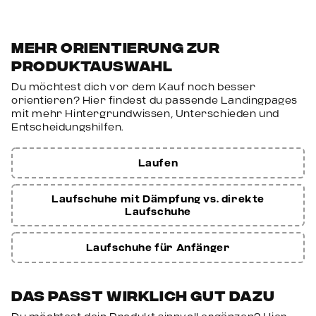
Dämpfung:
EVA-Zwischensohle
Mehr Orientierung zur
Spezialausstattung:
MICHELIN-Laufsohle,
Produktauswahl
stabile Fersenkappe
Du möchtest dich vor dem Kauf noch besser
orientieren? Hier findest du passende Landingpages
Einsatzbereich:
Handball, Hallensport,
mit mehr Hintergrundwissen, Unterschieden und
Schulsport
Entscheidungshilfen.
Nutzererfahrungen
Laufen
„Unser Sohn hat endlich Halt beim
Laufschuhe mit Dämpfung vs. direkte
Richtungswechsel – super Grip!“
Laufschuhe
„Leicht, bequem und atmungsaktiv – der
Laufschuhe für Anfänger
Lieblingsschuh für den Sportunterricht.“
„Tolles Preis-Leistungs-Verhältnis, robust
Das passt wirklich gut dazu
und langlebig.“