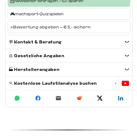
📩
Newsletter eintragen – 10% sparen
Gedämpfte EVA-Zwischensohle
– bietet ein
🎮
machsport-Quiz spielen
angenehmes, gelenkschonendes
Laufgefühl
⭐
Bewertung abgeben – € 5,- sichern
Nicht abfärbende Gummisohle
– ideal für
💬
Kontakt & Beratung
alle gängigen Hallenböden
⚖️
Gesetzliche Angaben
MICHELIN Außensohle
– sorgt für
ausgezeichneten Grip und hohe
🏭
Herstellerangaben
Abriebfestigkeit
🏃
Kostenlose Laufstilanalyse buchen
›
Technische Merkmale
Obermaterial:
Textil (leichtes,
luftdurchlässiges Mesh)
Innenmaterial:
Textil
Sohle:
Gummi (nicht abfärbend)