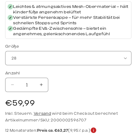
Leichtes & atmungsaktives Mesh-Obermaterial – hält
✓
Kinderfüße angenehm belüftet
Verstärkte Fersenkappe – für mehr Stabilität bei
✓
schnellen Stopps und Sprints
Gedämpfte EVA-Zwischensohle – bietet ein
✓
angenehmes, gelenkschonendes Laufgefühl
Größe
Anzahl
Verringere die Menge für Kempa Kinderhallenschuhe Wing 2.0 J
Erhöhe die Menge für Kempa Kinderhallenschuhe
Normaler Preis
€59,99
Inkl. Steuern.
Versand
wird beim Checkout berechnet
Artikelnummer/SKU: 2000002596707
12 Monatsraten:
Preis ca. €63,27
(9,95% p.a.)